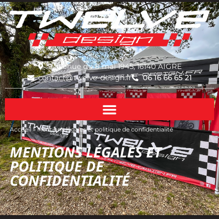
9 avenue du 8 mai 1945, 16140 AIGRE
contact@twelve-design.fr
06 16 66 65 21
Accueil
»
Mentions légales et politique de confidentialité
MENTIONS LÉGALES ET
POLITIQUE DE
CONFIDENTIALITÉ